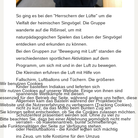
So ging es bei den "Herrschern der Lüfte" um die
Vielfalt der heimischen Singvögel. Die Gruppe
wanderte auf die Rißinsel, um mit
naturpädagogischen Spielen das Leben der Singvögel
entdecken und erkunden zu können.
Bei den Gruppen zur "Bewegung mit Luft" standen die
verschiedensten sportlichen Aktivitäten auf dem
Programm, um sich mit und in der Luft zu bewegen.
Die Kleinsten erfuhren die Luft mit Hilfe von
Fallschirm, Luftballons und Tüchern. Die größeren
Wir benutzen Cookies
Kinder bastelten Indiakas und lieferten sich
Wir nutzen Cookies auf unserer Website. Einige von ihnen sind
spannende Wettkämpfe mit diesen.
essenziell für den Betrieb der Seite, während andere uns helfen, diese
Allgemein kam das Basteln während der Projektwoche
Website und die Nutzererfahrung zu verbessern (Tracking Cookies).
nicht zu kurz, da das Motto beim Bunten Zug am
Sie können selbst entscheiden, ob Sie die Cookies zulassen möchten.
Schützenfest präsentiert werden soll. Ohne zu viel zu
Bitte beachten Sie, dass bei einer Ablehnung womöglich nicht mehr
verraten - ob Raketenantrieb, bunte Schmetterlinge,
alle Funktionalitäten der Seite zur Verfügung stehen.
oder Heißluftballons - die Kinder legten sich mächtig
ins Zeug, um tolle Kostüme für den Umzug