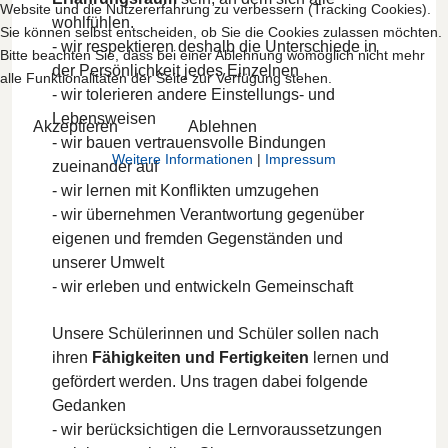
Website und die Nutzererfahrung zu verbessern (Tracking Cookies).
wohlfühlen.
Sie können selbst entscheiden, ob Sie die Cookies zulassen möchten.
- wir respektieren deshalb die Unterschiede in
Bitte beachten Sie, dass bei einer Ablehnung womöglich nicht mehr
der Persönlichkeit jedes Einzelnen
alle Funktionalitäten der Seite zur Verfügung stehen.
- wir tolerieren andere Einstellungs- und
Lebensweisen
Akzeptieren
Ablehnen
- wir bauen vertrauensvolle Bindungen
Weitere Informationen
|
Impressum
zueinander auf
- wir lernen mit Konflikten umzugehen
- wir übernehmen Verantwortung gegenüber
eigenen und fremden Gegenständen und
unserer Umwelt
- wir erleben und entwickeln Gemeinschaft
Unsere Schülerinnen und Schüler sollen nach
ihren
Fähigkeiten und Fertigkeiten
lernen und
gefördert werden. Uns tragen dabei folgende
Gedanken
- wir berücksichtigen die Lernvoraussetzungen