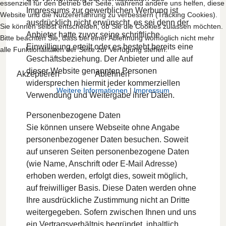
essenziell für den Betrieb der Seite, während andere uns helfen, diese
Impressums zur gewerblichen Werbung ist
Website und die Nutzererfahrung zu verbessern (Tracking Cookies).
ausdrücklich nicht erwünscht, es sei denn der
Sie können selbst entscheiden, ob Sie die Cookies zulassen möchten.
Anbieter hatte zuvor seine schriftliche
Bitte beachten Sie, dass bei einer Ablehnung womöglich nicht mehr
Einwilligung erteilt oder es besteht bereits eine
alle Funktionalitäten der Seite zur Verfügung stehen.
Geschäftsbeziehung. Der Anbieter und alle auf
dieser Website genannten Personen
Akzeptieren
Ablehnen
widersprechen hiermit jeder kommerziellen
Weitere Informationen
|
Impressum
Verwendung und Weitergabe ihrer Daten.
Personenbezogene Daten
Sie können unsere Webseite ohne Angabe
personenbezogener Daten besuchen. Soweit
auf unseren Seiten personenbezogene Daten
(wie Name, Anschrift oder E-Mail Adresse)
erhoben werden, erfolgt dies, soweit möglich,
auf freiwilliger Basis. Diese Daten werden ohne
Ihre ausdrückliche Zustimmung nicht an Dritte
weitergegeben. Sofern zwischen Ihnen und uns
ein Vertragsverhältnis begründet, inhaltlich